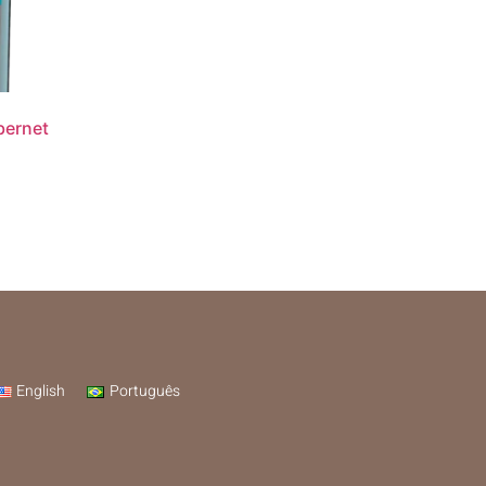
bernet
English
Português