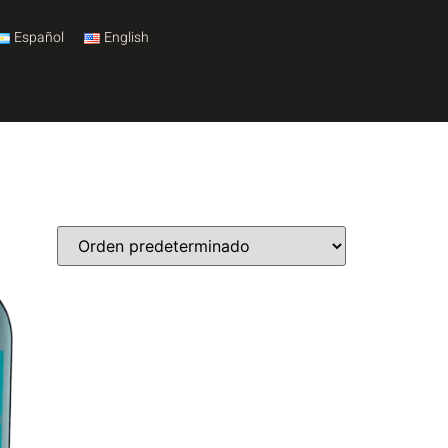
Español
English