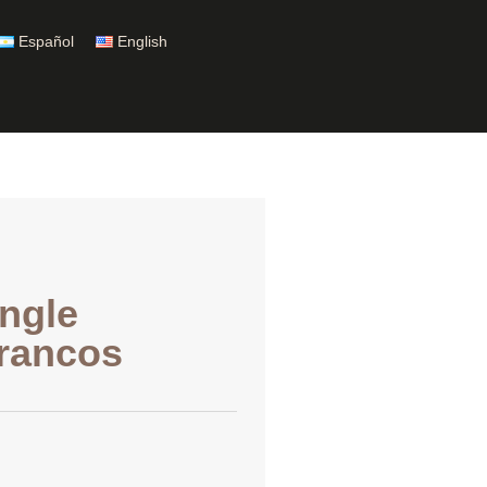
Español
English
ingle
rrancos