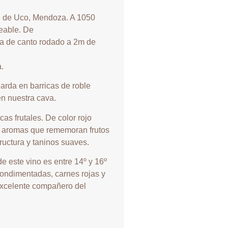
 de Uco, Mendoza. A 1050
eable. De
ia de canto rodado a 2m de
a.
da en barricas de roble
en nuestra cava.
cas frutales. De color rojo
e aromas que rememoran frutos
ructura y taninos suaves.
e este vino es entre 14º y 16º
ondimentadas, carnes rojas y
Excelente compañero del